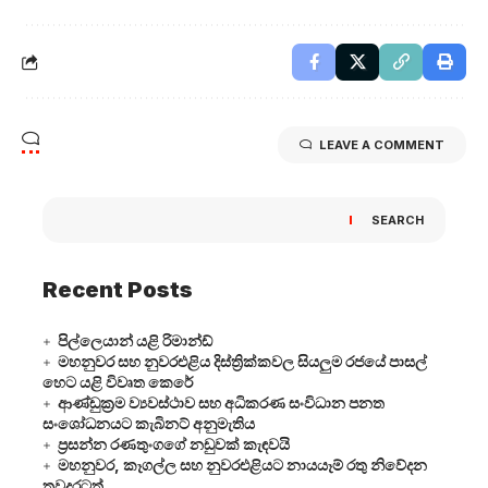
LEAVE A COMMENT
SEARCH
Recent Posts
පිල්ලෙයාන් යළි රිමාන්ඩ්
මහනුවර සහ නුවරඑළිය දිස්ත්‍රික්කවල සියලුම රජයේ පාසල්
හෙට යළි විවෘත කෙරේ
ආණ්ඩුක්‍රම ව්‍යවස්ථාව සහ අධිකරණ සංවිධාන පනත
සංශෝධනයට කැබිනට් අනුමැතිය
ප්‍රසන්න රණතුංගගේ නඩුවක් කැඳවයි
මහනුවර, කෑගල්ල සහ නුවරඑළියට නායයෑම් රතු නිවේදන
තවදුරටත්