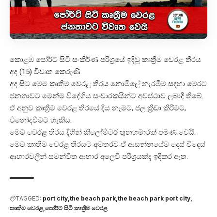
කොළඹ පෝර්ට් සිටි සංකීර්ණ පරිශ්‍රයේ ඉදිවූ කෘත්‍රීම වෙරළ තීරය
අද (15) විවෘත කෙරුණි.
අද සිට මෙම කෘතීම වෙරළ තීරය නොමිලේ නැරඹීම සඳහා මෙරට
ජනතාවට මෙන්ම විදේශීය සංචාරකයින්ට අවස්ථාව ලබාදී තිබේ.
ඒ අනුව කෘත්‍රීම වෙරළ තීරයේ දිය නෑමට, ජල ක්‍රීඩා කිරීමට,
විනෝදවීමට හැකිය.
මෙම වෙරළ තීරය දිගින් කිලෝමීටර් තුනහමාරක් පමණ වෙයි.
මෙම කෘතීම වෙරළ තීරයට අමතරව ඒ ආසන්නයේම දෙස් විදෙස්
ආහාරවලින් සමන්විත ආහාර අලෙවි පරිශ්‍රයක්ද ඉදිකර ඇත.
TAGGED:
port city
the beach park
the beach park port city
කෘතීම වෙරළ
පෝර්ට් සිටි කෘත්‍රීම වෙරළ