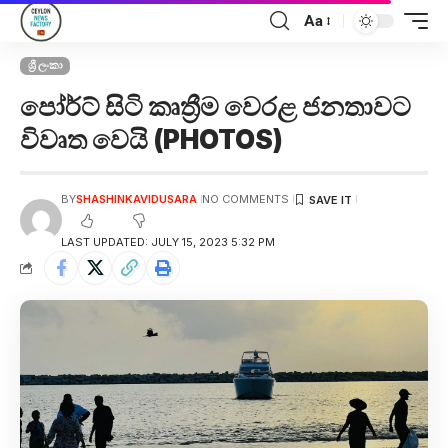
Aa
ශ්‍රී ලංකා
පෝර්ට් සිටි කෘත්‍රීම වෙරළ ජනතාවට
විවෘත වෙයි (PHOTOS)
BY
SHASHINKAVIDUSARA
NO COMMENTS
LAST UPDATED: JULY 15, 2023 5:32 PM