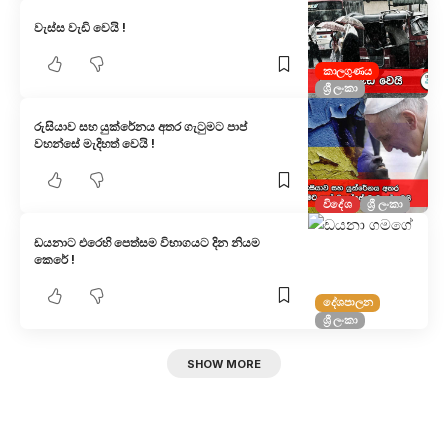
වැස්ස වැඩි වෙයි !
කාලගුණය
ශ්‍රී ලංකා
රුසියාව සහ යුක්රේනය අතර ගැටුමට පාප්
වහන්සේ මැදිහත් වෙයි !
විදේශ
ශ්‍රී ලංකා
ඩයනාට එරෙහි පෙත්සම විභාගයට දින නියම
කෙරේ !
දේශපාලන
ශ්‍රී ලංකා
SHOW MORE