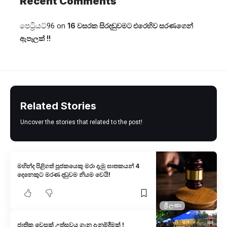
Recent Comments
පෙට්‍රියට්96
on
16 වසරක සිරදඬුවමට එරෙහිව සරණගෙන්
ඇපෑලක් !!
Related Stories
Uncover the stories that related to the post!
මහින්ද පිළිගත් පූජකයෙකු මරා දැමු ඝාතකයන් 4
දෙනෙකුට මරණ දඬුවම නියම වෙයි!
ශ්‍රී ලංකා
ජාතික වෙසක් උත්සවය ගැන දැනුම්දීමක් !