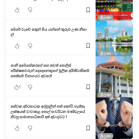
ශ්‍රී ලංකා
බේරේ වැවේ සතුන් මිය යන්නේ කුරුළු උණ නිසා
ද?
ශ්‍රී ලංකා
ශානි අබේසේකරගේ සහ තවත් පොලිස්
පරීක්ෂකවරුන් දෙදෙනෙකුගේ මූලික අයිතිවාසිකම්
පෙත්සම් විභාගයට අවසර!
1
ශ්‍රී ලංකා
සේවක අර්ථසාධක අරමුදලින් හත් කෝටි හැත්තෑ
ලක්ෂයක් වංචාකළ පොල් සංවර්ධන මණ්ඩලයේ
හිටපු සාමාන්‍යාධිකාරි අත් අඩංගුවට !
ශ්‍රී ලංකා