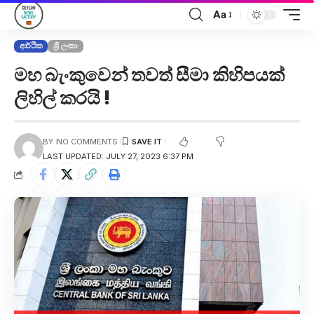
Aa
ආර්ථික
ශ්‍රී ලංකා
මහ බැංකුවෙන් තවත් සීමා කිහිපයක්
ලිහිල් කරයි !
BY
NO COMMENTS
LAST UPDATED: JULY 27, 2023 6:37 PM