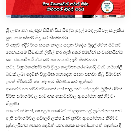
ශ්‍රී ලංකා මහ බැංකුව විසින් සිය විදේශ මුදල් රෙගුලාසිවල සැලකිය
යුතු වෙනස්කම් සිදු කර තිබෙනවා.
ඒ අනුව ඉදිරි මාස හයක කාලය සඳහා විදේශ මුදල් රටින් පිටතට
ගෙනයාමේ සීමාවන් ලිහිල් කර ඇති අතර එමඟින් සංචාරකයින්ට
සහ ව්‍යාපාරිකයින්ට යම් සහනයක් ලැබී තිබෙනවා.
තවද, විශ්‍රාමිකයින්ට තම මූල්‍ය කළමනාකරණයේදී වැඩි නම්‍යශීලී
බවක් ලබා දෙමින් විශ්‍රාමික ගනුදෙනු සඳහා පනවා තිබූ සීමාවන්
ඉවත් කිරීමටයි මහ බැංකුව තීරණය කර ඇත්තේ.
ආයෝජනය සම්බන්ධයෙන් ගත් කල, නව රෙගුලාසි මුලින් රටින්
පිටත සමාගම්වල සාමාන්‍ය කොටස්වල ආයෝජන අත්හිටුවා
තිබුණා.
කෙසේ වෙතත්, කොළඹ කොටස් වෙළඳපොලේ ලැයිස්තුගත කර
ඇති සමාගම්වල ඩොලර් ලක්ෂ 2 ක් දක්වා ආයෝජනය කිරීමට
පුද්ගලයින්ට අවසර දෙමින් ධනාත්මක සංශෝධනයක් හඳුන්වා දී