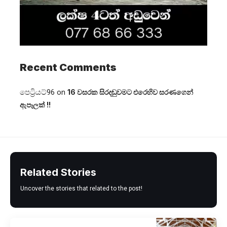
Recent Comments
පෙට්‍රියට්96
on
16 වසරක සිරදඬුවමට එරෙහිව සරණගෙන්
ඇපෑලක් !!
Related Stories
Uncover the stories that related to the post!