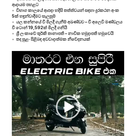
ආදායම පහළට
විභාග කාලයේ ආපදා හදිසි තත්ත්වයන් සඳහා දුරකථන අංක
5ක් හඳුන්වාදීමට සැලසුම්
යල කන්නයේ වී මිලදී ගැනීම් අඛණ්ඩව – වී අලෙවි මණ්ඩලය
වී ටොන් 19,592ක් මිලදී ගනියි
ශ්‍රී ලංකාවේ තුර්කි තානාපති – නාවික හමුදාපති හමුවෙයි
තද සුළං පිළිබඳ අවවාදාත්මක නිවේදනයක්
Video
Player