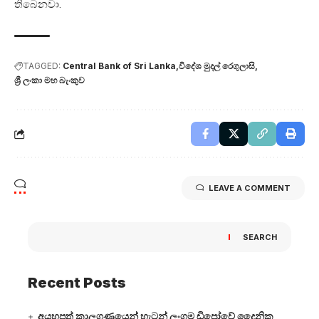
තිබෙනවා.
TAGGED:
Central Bank of Sri Lanka
විදේශ මුදල් රෙගුලාසි
ශ්‍රී ලංකා මහ බැංකුව
LEAVE A COMMENT
SEARCH
Recent Posts
අයහපත් කාලගුණයෙන් හැටන් ලංගම ඩිපෝවේ දෛනික