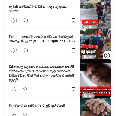
අද වැසි තත්වයේ වැඩි වීමක් – අද කාලගුණය
මෙන්න !
2
1
WILDLIFE
ශ්‍රී ලංකා
Fox Hill අනතුරට හේතුව සංවිධායක මණ්ඩලයේ
නොසැළකිල්ල ද? (VIDEO – X Opinion EP 02)
4
1
ශ්‍රී ලංකා
මිහින්තලේ වලවාහැංගුණවැවේ ධම්මරතන නා හිමි
අසිහියෙන් වැතිරී කාන්තාවකට කුණු හරපයෙන්
බනින වීඩියෝවක් ලීක් කරලා – කෝටියක් කප්පම්
ඉල්ලයි !
ශ්‍රී ලංකා
විශ‍්‍රාමික රාජ්‍ය සේවකයින්ට සුබ ආරංචියක්!