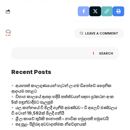
LEAVE A COMMENT
SEARCH
Recent Posts
අයහපත් කාලගුණයෙන් හැටන් ලංගම ඩිපෝවේ දෛනික
ආදායම පහළට
විභාග කාලයේ ආපදා හදිසි තත්ත්වයන් සඳහා දුරකථන අංක
5ක් හඳුන්වාදීමට සැලසුම්
යල කන්නයේ වී මිලදී ගැනීම් අඛණ්ඩව – වී අලෙවි මණ්ඩලය
වී ටොන් 19,592ක් මිලදී ගනියි
ශ්‍රී ලංකාවේ තුර්කි තානාපති – නාවික හමුදාපති හමුවෙයි
තද සුළං පිළිබඳ අවවාදාත්මක නිවේදනයක්