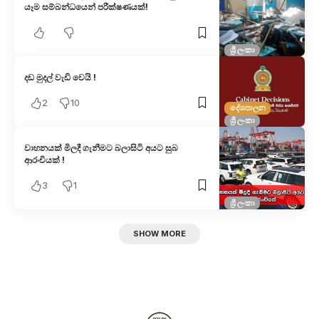
යෑම සම්බන්ධයෙන් පරීක්ෂණයක්!
ශ්‍රී ලංකා
දඩ මුදල් වැඩි වෙයි !
2
10
දේශපාලන
ශ්‍රී ලංකා
වාහනයක් මිලදී ගැනීමට බලාසිටි අයට සුබ
ආරංචියක් !
3
1
ශ්‍රී ලංකා
SHOW MORE