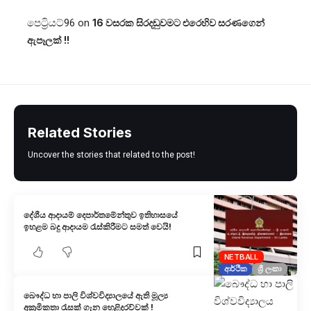
පෙට්‍රියට්96
on
16 වසරක සිරදඬුවමට එරෙහිව සරණගෙන්
ඇපෑලක් !!
Related Stories
Uncover the stories that related to the post!
දේශීය ආදායම් දෙපාර්තමේන්තුව ඉතිහාසයේ
ඉහළම බදු ආදායම රැස්කිරීමට සමත් වෙයි!
NETBALL
ආර්ථික
ශ්‍රී ලංකා
බෞද්ධ හා පාලි විශ්වවිද්‍යාලයේ ඇති මූල්‍ය
අක්‍රමිකතා රැසක් ගැන හෙළිදරව්වක් !