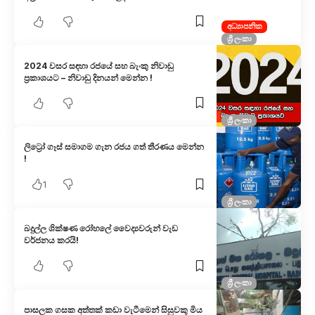
අධ්‍යාපනික
ශ්‍රී ලංකා
2024 වසර සඳහා රජයේ සහ බැංකු නිවාඩු
ප්‍රකාශයට – නිවාඩු දිනයන් මෙන්න !
ශ්‍රී ලංකා
ලිට්‍රෝ ගෑස් සමාගම ගැන රජය ගත් තීරණය මෙන්න
!
1
ශ්‍රී ලංකා
බදුල්ල ශික්ෂණ රෝහලේ වෛද්‍යවරුන් වැඩ
වර්ජනය කරයි!
ශ්‍රී ලංකා
පාසල​ක ගසක අත්තක් කඩා වැටීමෙන් සිසුවකු මිය