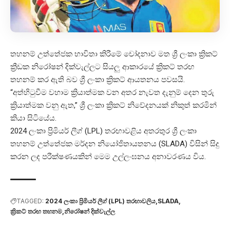
තහනම් උත්තේජක භාවිතා කිරීමේ චෝදනාව මත ශ්‍රී ලංකා ක්‍රිකට්
ක්‍රීඩක නිරෝෂන් දික්වැල්ලට සියලු ආකාරයේ ක්‍රිකට් තරඟ
තහනම් කර ඇති බව ශ්‍රී ලංකා ක්‍රිකට් ආයතනය පවසයි.
“අත්හිටුවීම වහාම ක්‍රියාත්මක වන අතර නැවත දැනුම් දෙන තුරු
ක්‍රියාත්මක වනු ඇත,” ශ්‍රී ලංකා ක්‍රිකට් නිවේදනයක් නිකුත් කරමින්
කියා සිටියේය.
2024 ලංකා ප්‍රිමියර් ලීග් (LPL) තරඟාවළිය අතරතුර ශ්‍රී ලංකා
තහනම් උත්තේජක මර්දන නියෝජිතායතනය (SLADA) විසින් සිදු
කරන ලද පරීක්ෂණයකින් මෙම උල්ලංඝනය අනාවරණය විය.
TAGGED:
2024 ලංකා ප්‍රිමියර් ලීග් (LPL) තරඟාවලිය
SLADA
ක්‍රිකට් තරඟ තහනම
නිරෝෂන් දික්වැල්ල