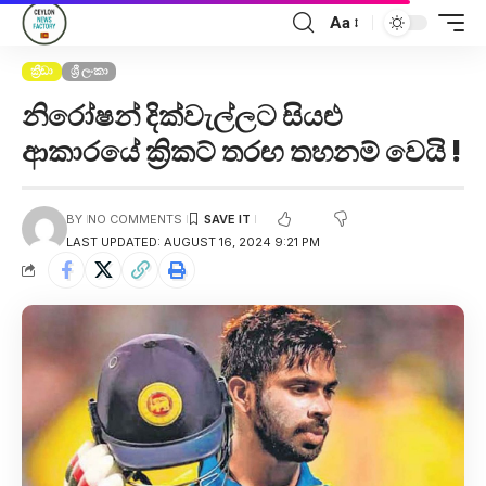
Aa
ක්‍රීඩා
ශ්‍රී ලංකා
නිරෝෂන් දික්වැල්ලට සියළු
ආකාරයේ ක්‍රිකට් තරඟ තහනම් වෙයි !
BY
NO COMMENTS
LAST UPDATED: AUGUST 16, 2024 9:21 PM