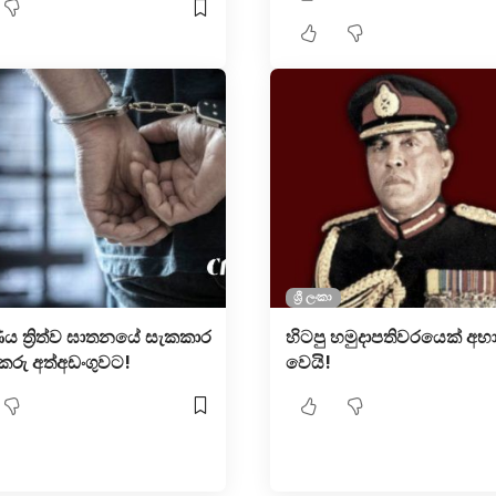
ශ්‍රී ලංකා
ණිය ත්‍රිත්ව ඝාතනයේ සැකකාර
හිටපු හමුදාපතිවරයෙක් අභාව
කරු අත්අඩංගුවට!
වෙයි!