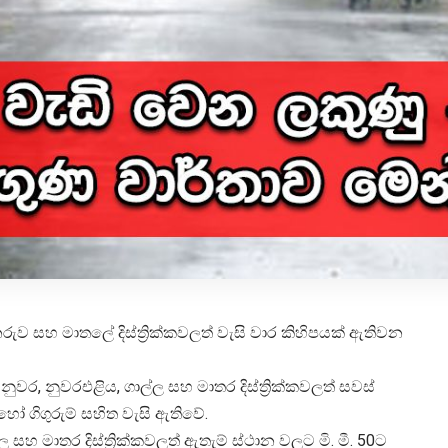
 සහ මාතලේ දිස්ත්‍රික්කවලත් වැසි වාර කිහිපයක් ඇතිවන
ර, නුවරඑළිය, ගාල්ල සහ මාතර දිස්ත්‍රික්කවලත් සවස්
 හෝ ගිගුරුම් සහිත වැසි ඇතිවේ.
හ මාතර දිස්ත්‍රික්කවලත් ඇතැම් ස්ථාන වලට මි. මී. 50ට