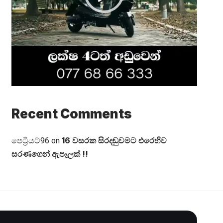
Recent Comments
16 වසරක සිරදඬුවමට එරෙහිව
පෙට්‍රියට්96
on
සරණගෙන් ඇපෑලක් !!