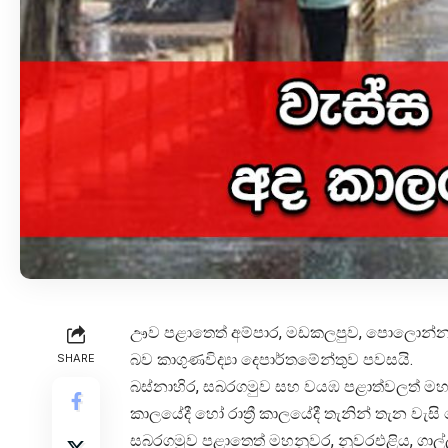
ඌව පළාතෙත් අම්පාර, මඩකලපුව, පොලොන්නරුව
බව කාගුණවිද්‍යා දෙපාර්තමේන්තුව පවසයි.
SHARE
බස්නාහිර, සබරගමුව සහ වයඹ පළාත්වලත් මහනුව
කාලයේදී හෝ රාත්‍රී කාලයේදී තැනින් තැන වැසි
සබරගමුව පළාතෙත් මහනුවර, නුවරඑළිය, ගාල්ල ස