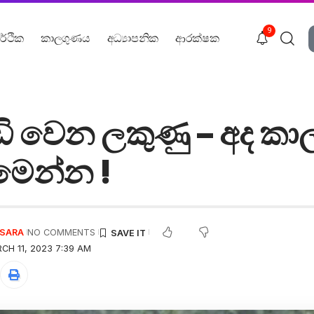
9
ර්ථික
කාලගුණය
අධ්‍යාපනික
ආරක්ෂක
ඩි වෙන ලකුණු – අද ක
මෙන්න !
USARA
NO COMMENTS
CH 11, 2023 7:39 AM