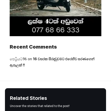
Recent Comments
පෙට්‍රියට්96
on
16 වසරක සිරදඬුවමට එරෙහිව සරණගෙන්
ඇපෑලක් !!
Related Stories
Uncover the stories that related to the post!