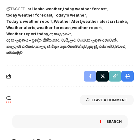
TAGGED:
sri lanka weather
today weather forcast
today weather forecast
Today's weather
Today's weather report
Weather Alert
weather alert sri lanka
Weather alerts
weather forecast
weather report
Weather report today
අද කාලගුණය
අද කාලගුණය - ප්‍රදේශ කිහිපයකට වැසි
ඌව වයඹ
කාලගුණ අනාවැකි
කාලගුණ වාර්තාව
කාලගුණ විද්‍යා දෙපාර්තමේන්තුව
දකුණු
බස්නාහිර
මධ්‍යම
සබරගමුව
LEAVE A COMMENT
SEARCH