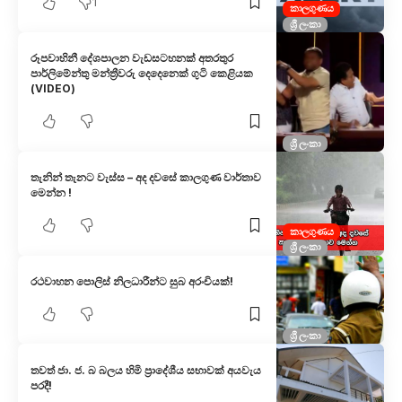
1
කාලගුණය
ශ්‍රී ලංකා
රූපවාහිනී දේශපාලන වැඩසටහනක් අතරතුර
පාර්ලිමේන්තු මන්ත්‍රීවරු දෙදෙනෙක් ගුටි කෙළියක
(VIDEO)
ශ්‍රී ලංකා
තැනින් තැනට වැස්ස – අද දවසේ කාලගුණ වාර්තාව
මෙන්න !
කාලගුණය
ශ්‍රී ලංකා
රථවාහන පොලිස් නිලධාරීන්ට සුබ අරංචියක්!
ශ්‍රී ලංකා
තවත් ජා. ජ. බ බලය හිමි ප්‍රාදේශීය සභාවක් අයවැය
පරදී!