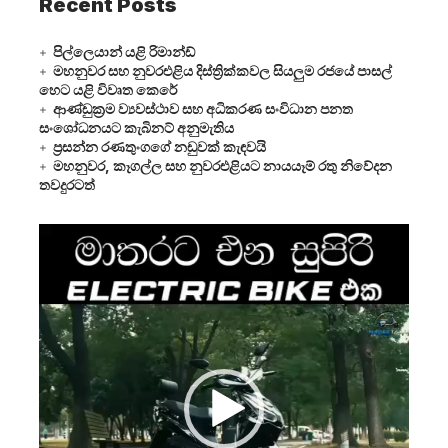
Recent Posts
පිල්ලෙයාන් යළි රිමාන්ඩ්
මහනුවර සහ නුවරඑළිය දිස්ත්‍රික්කවල සියලුම රජයේ පාසල්
හෙට යළි විවෘත කෙරේ
ආණ්ඩුක්‍රම ව්‍යවස්ථාව සහ අධිකරණ සංවිධාන පනත
සංශෝධනයට කැබිනට් අනුමැතිය
ප්‍රසන්න රණතුංගගේ නඩුවක් කැඳවයි
මහනුවර, කෑගල්ල සහ නුවරඑළියට නායයෑම් රතු නිවේදන
තවදුරටත්
Video
Player