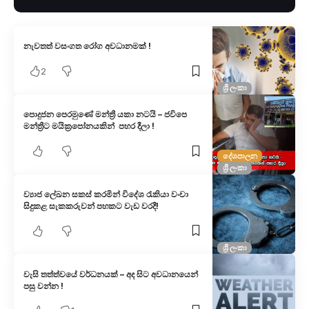
නැවතත් වසංගත රෝග අවධානමක් !
2
ශ්‍රී ලංකා
පොදුජන පෙරමුණේ මන්ත්‍රී යකා නටයි – ජවිපෙ
මන්ත්‍රීට මයික්‍රපෝනයකින් පහර දීලා !
දේශපාලන
ශ්‍රී ලංකා
ව්‍යාජ ලේඛන සකස් කරමින් විදේශ රැකියා වංචා
සිදුකළ සැකකරුවන් පහකට වැඩ වරදී!
ශ්‍රී ලංකා
වැසි තත්ත්වයේ වර්ධනයක් – අද සිට අවධානයෙන්
පසු වන්න !