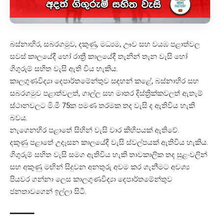
බස්නාහිර, සබරගමුව, දකුණු, මධ්‍යම, ඌව සහ වයඹ පළාත්වල
සවස් කාලයේදී හෝ රාත්‍රී කාලයේදී තැනින් තැන වැසි හෝ
ගිගුරුම් සහිත වැසි ඇති විය හැකිය.
කාලගුණවිද්‍යා දෙපාර්තමේන්තුව සඳහන් කළේ, බස්නාහිර සහ
සබරගමුව පළාත්වලත්, ගාල්ල සහ මාතර දිස්ත්‍රික්කවලත් ඇතැම්
ස්ථානවලට මි.මී 75ක පමණ තරමක තද වැසි ද ඇතිවිය හැකි
බවය.
නැගෙනහිර පළාතේ සිහින් වැසි වාර කිහිපයක් ඇතිවේ.
දකුණු පළාතේ උදෑසන කාලයේදී වැසි ස්වල්පයක් ඇතිවිය හැකිය.
ගිගුරුම් සහිත වැසි සමග ඇතිවිය හැකි තාවකාලික තද සුළංවලින්
සහ අකුණු මඟින් සිදුවන අනතුරු අවම කර ගැනීමට අවශ්‍ය
පියවර ගන්නා ලෙස කාලගුණවිද්‍යා දෙපාර්තමේන්තුව
ජනතාවගෙන් ඉල්ලා සිටී.