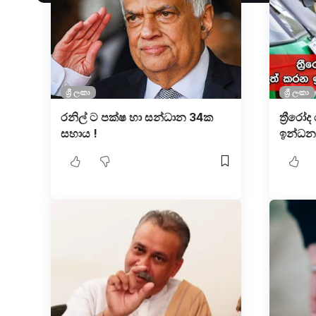
ශ්‍රී ලංකා
ශ්‍රී ලංකා
රනිල් ට පක්ෂ හා සන්ධාන 34ක
ත්‍රීරෝ
සහාය !
ඉන්ධන