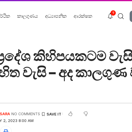
9
ර්ථික
කාලගුණය
අධ්‍යාපනික
ආරක්ෂක
ප්‍රදේශ කිහිපයකටම වැ
 සහිත වැසි – අද කාලගුණ
USARA
NO COMMENTS
Y 2, 2023 8:00 AM