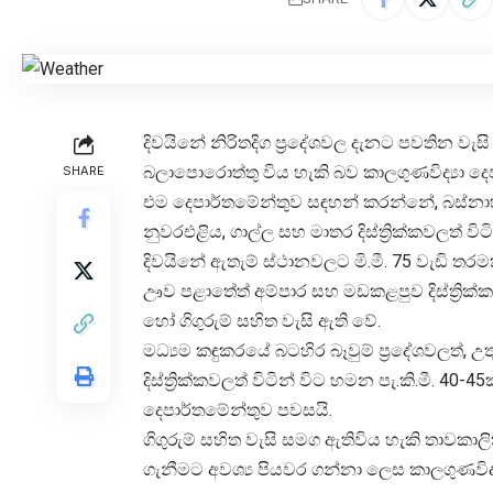
දිවයිනේ නිරිතදිග ප්‍රදේශවල දැනට පවතින වැසි
බලාපොරොත්තු විය හැකි බව කාලගුණවිද්‍යා දෙ
SHARE
එම දෙපාර්තමේන්තුව සඳහන් කරන්නේ, බස්නාහ
නුවරඑළිය, ගාල්ල සහ මාතර දිස්ත්‍රික්කවලත් විට
දිවයිනේ ඇතැම් ස්ථානවලට මි.මී. 75 වැඩි තරම
ඌව පළාතේත් අම්පාර සහ මඩකළපුව දිස්ත්‍රික්ක
හෝ ගිගුරුම් සහිත වැසි ඇති වේ.
මධ්‍යම කඳුකරයේ බටහිර බෑවුම් ප්‍රදේශවලත්, 
දිස්ත්‍රික්කවලත් විටින් විට හමන පැ.කි.මී. 4
දෙපාර්තමේන්තුව පවසයි.
ගිගුරුම් සහිත වැසි සමග ඇතිවිය හැකි තාවකා
ගැනීමට අවශ්‍ය පියවර ගන්නා ලෙස කාලගුණවිද්