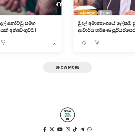
දේශපාලන
ශ්‍රී ලංකා
මුදල් නෝට්ටු සමග
මුදල් අමාත්‍යාංශයේ ලේකම් ප
යෙක් අත්අඩංගුවට!
ආචාර්ය හර්ෂණ සූරියප්පෙ
SHOW MORE