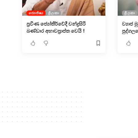
ජ්‍යොතිෂය
ශ්‍රී ලංකා
ශ්‍රී ලංකා
ප්‍රවීණ ජ්‍යෝතීර්වේදී චන්ද්‍රසිරි
ව්‍යාජ 
බණ්ඩාර අභාවප්‍රාප්ත වෙයි !
පුද්ගල