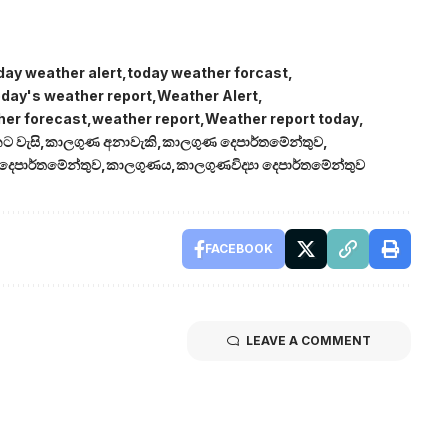
day weather alert
today weather forcast
day's weather report
Weather Alert
her forecast
weather report
Weather report today
ට වැසි
කාලගුණ අනාවැකි
කාලගුණ දෙපාර්තමේන්තුව
ා දෙපාර්තමේන්තුව
කාලගුණය
කාලගුණවිද්‍යා දෙපාර්තමේන්තුව
FACEBOOK
LEAVE A COMMENT