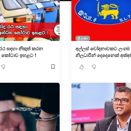
ශ්‍රී ලංකා
ද රථ සඳහා නිකුත් කරන
අල්ලස් චෝදනාවකට ලංගම
 කෝටාව ඉහළට !
නිලධාරීන් දෙදෙනෙක් අත්අ