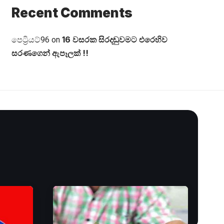
Recent Comments
16 වසරක සිරදඬුවමට එරෙහිව
පෙට්‍රියට්96
on
සරණගෙන් ඇපෑලක් !!