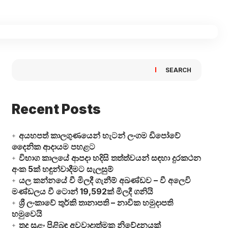
SEARCH
Recent Posts
අයහපත් කාලගුණයෙන් හැටන් ලංගම ඩිපෝවේ
දෛනික ආදායම පහළට
විභාග කාලයේ ආපදා හදිසි තත්ත්වයන් සඳහා දුරකථන
අංක 5ක් හඳුන්වාදීමට සැලසුම්
යල කන්නයේ වී මිලදී ගැනීම් අඛණ්ඩව – වී අලෙවි
මණ්ඩලය වී ටොන් 19,592ක් මිලදී ගනියි
ශ්‍රී ලංකාවේ තුර්කි තානාපති – නාවික හමුදාපති
හමුවෙයි
තද සුළං පිළිබඳ අවවාදාත්මක නිවේදනයක්