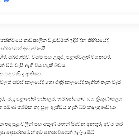
 තත්ත්වයේ තාවකාලික වැඩිවීමක් ඉදිරි දින කිහිපයේදී
පාර්තමේන්තුව පවසයි.
ිර, සබරගමුව, වයඹ සහ උතුරු පළාත්වලත් මහනුවර,
ින් විට වැසි ඇති විය හැකි බවය.
ක තද වැසි ද ඇතිවේ.
වලත් සවස් කාලයේදී හෝ රාත්‍රී කාලයේදී තැනින් තැන වැසි
උතුරු-මැද පළාතේත් පුත්තලම, හම්බන්තොට සහ ත්‍රිකුණාමලය
0-45ක පමණ තරමක තද සුළං ඇතිවිය හැකි බව කාලගුණවිද්‍යා
ලික තද සුළංවලින් සහ අකුණු මඟින් සිදුවන අනතුරු අවම කර
‍යා දෙපාර්තමේන්තුව ජනතාවගෙන් ඉල්ලා සිටී.