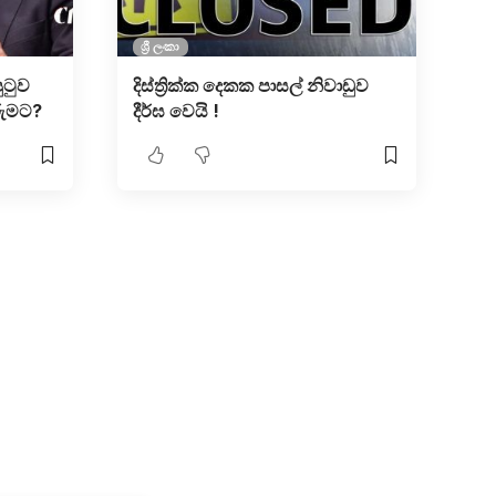
ශ්‍රී ලංකා
ුටුව
දිස්ත්‍රික්ක දෙකක පාසල් නිවාඩුව
රුමට?
දීර්ඝ වෙයි !