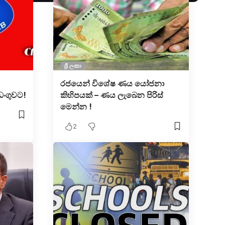
ශ්‍රී ලංකා
රජයෙන් විශේෂ ණය යෝජනා
ඩංගුවට!
කිහිපයක් – ණය ලැබෙන පිරිස්
මෙන්න !
2