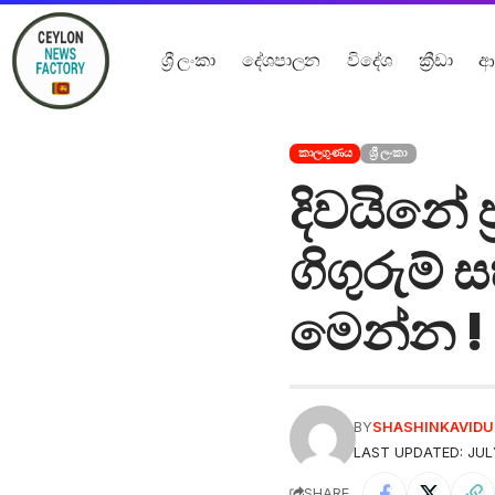
ශ්‍රී ලංකා
දේශපාලන
විදේශ
ක්‍රීඩා
ආ
කාලගුණය
ශ්‍රී ලංකා
දිවයිනේ 
ගිගුරුම්
මෙන්න !
BY
SHASHINKAVID
LAST UPDATED: JUL
SHARE